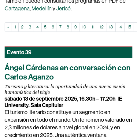
También pueden consultar los programas en PDF de
Cartagena
,
Medellín
y
Jericó
.
pagina anterior
«
1
2
3
4
5
6
7
8
9
10
11
12
13
14
15
Evento
39
Ángel Cárdenas en conversación con
Carlos Aganzo
Turismo y literatura: la oportunidad de una nueva visión
humanística del viaje
sábado 13 de septiembre 2025, 16.30h – 17.20h
IE
University. Sala Capitular
El turismo literario constituye un segmento en
expansión en todo el mundo. Un fenómeno valorado en
2,3 millones de dólares a nivel global en 2024, y en
crecimiento en 2025. Una auténtica ventana