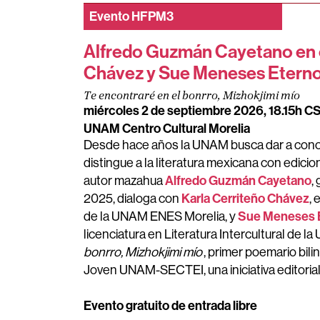
Evento
HFPM3
Alfredo Guzmán Cayetano en 
Chávez y Sue Meneses Etern
Te encontraré en el bonrro, Mizhokjimi mío
miércoles 2 de septiembre 2026, 18.15h C
UNAM Centro Cultural Morelia
Desde hace años la UNAM busca
dar a con
distingue a la literatura mexicana con edici
Alfredo Guzmán Cayetano
autor mazahua
,
Karla Cerriteño Chávez
2025,
dialoga con
, 
Sue Meneses 
de la UNAM ENES Morelia, y
licenciatura en Literatura Intercultural de
bonrro, Mizhokjimi mío
, primer poemario bil
Joven UNAM-SECTEI, una iniciativa editorial 
Evento gratuito de entrada libre