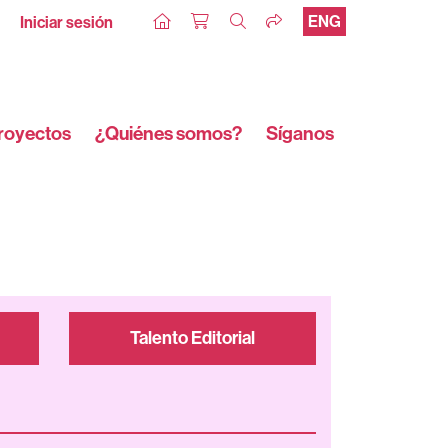
ENG
Iniciar sesión
royectos
¿Quiénes somos?
Síganos
Talento Editorial