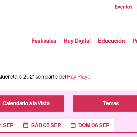
Eventos
Festivales
Hay Digital
Educación
P
Queretaro 2021 son parte del
Hay Player
Calendario a la Vista
Temas
4 SEP
SÁB 05 SEP
DOM 06 SEP