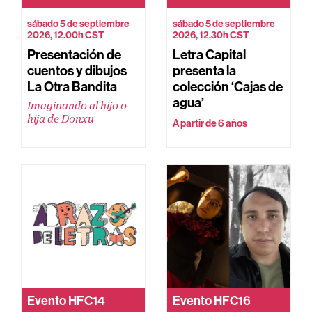
sábado 5 de septiembre
sábado 5 de septiembre
2026, 12.00h CST
2026, 12.30h CST
Presentación de
Letra Capital
cuentos y dibujos
presenta la
La Otra Bandita
colección ‘Cajas de
agua’
Imaginando al hijo o
hija de Donxu
A partir de 6 años
Evento
HFC14
Evento
HFC16