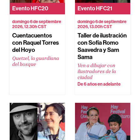
Evento
HFC20
Evento
HFC21
domingo 6 de septiembre
domingo 6 de septiembre
2026, 12.30h CST
2026, 13.00h CST
Cuentacuentos
Taller de ilustración
con Raquel Torres
con Sofía Romo
del Hoyo
Saavedra y Sam
Sama
Quetzel, la guardiana
del bosque
Ven a dibujar con
ilustradores de la
ciudad
De 6 años en adelante