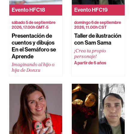
Evento
HFC18
Evento
HFC19
sábado 5 de septiembre
domingo 6 de septiembre
2026, 17.00h GMT-5
2026, 11.00h CST
Presentación de
Taller de ilustración
cuentos y dibujos
con Sam Sama
En el Semáforo se
¡Crea tu propio
Aprende
personaje!
A partir de 6 años
Imaginando al hijo o
hija de Donxu