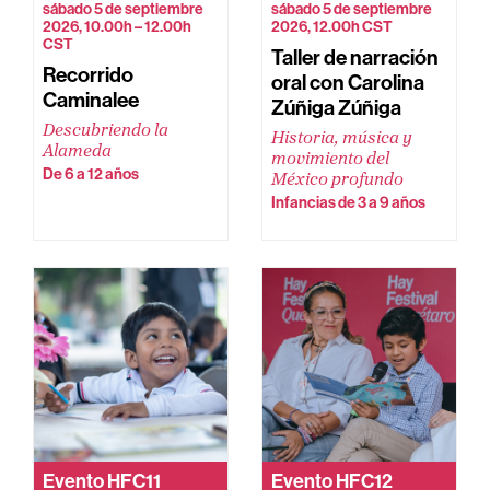
sábado 5 de septiembre
sábado 5 de septiembre
2026, 10.00h – 12.00h
2026, 12.00h CST
CST
Taller de narración
Recorrido
oral con Carolina
Caminalee
Zúñiga Zúñiga
Descubriendo la
Historia, música y
Alameda
movimiento del
De 6 a 12 años
México profundo
Infancias de 3 a 9 años
Evento
HFC11
Evento
HFC12