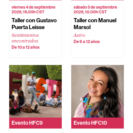
viernes 4 de septiembre
sábado 5 de septiembre
2026, 16.00h CST
2026, 10.00h CST
Taller con Gustavo
Taller con Manuel
Puerta Leisse
Marsol
Sentimientos
Astro
encontrados
De 6 a 12 años
De 10 a 12 años
Evento
HFC9
Evento
HFC10