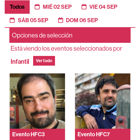
Todos
MIÉ 02 SEP
VIE 04 SEP
SÁB 05 SEP
DOM 06 SEP
Opciones de selección
Está viendo los eventos seleccionados por
Infantil
Ver todo
Evento
HFC3
Evento
HFC7