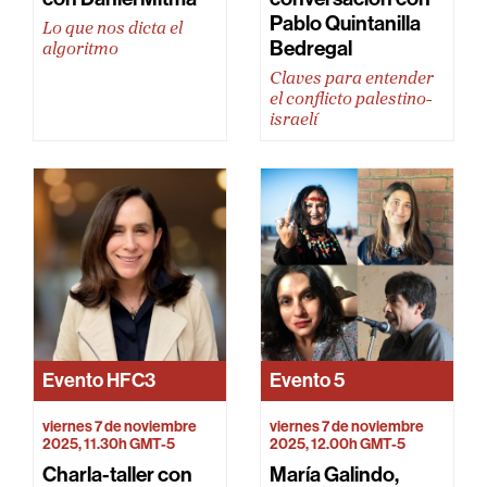
Pablo Quintanilla
Lo que nos dicta el
Bedregal
algoritmo
Claves para entender
el conflicto palestino-
israelí
Evento
HFC3
Evento
5
viernes 7 de noviembre
viernes 7 de noviembre
2025, 11.30h GMT-5
2025, 12.00h GMT-5
Charla-taller con
María Galindo,