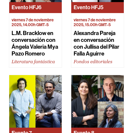
Evento
HFJ6
Evento
HFJ5
viernes 7 de noviembre
viernes 7 de noviembre
2025, 14.00h GMT-5
2025, 15.00h GMT-5
L.M. Bracklow en
Alexandra Pareja
conversación con
en conversación
Ángela Valeria Mya
con Jullisa del Pilar
Pazo Romero
Falla Aguirre
Literatura fantástica
Fondos editoriales
Evento
7
Evento
8