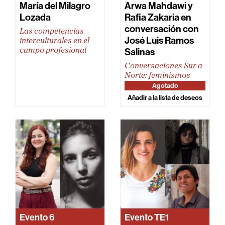
María del Milagro
Arwa Mahdawi y
Lozada
Rafia Zakaria en
conversación con
Las competencias
José Luis Ramos
interculturales en el
Salinas
campo profesional
Conversaciones Sur a
Norte: feminismos
Agotado
Añadir a la lista de deseos
Evento
6
Evento
TE1