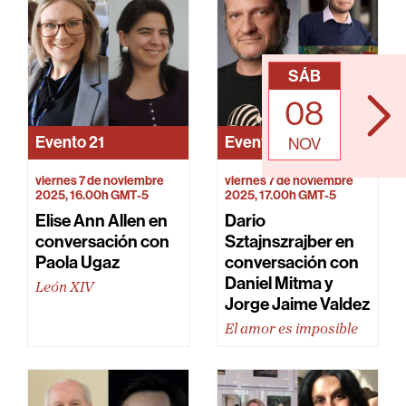
SÁB
08
Evento
21
Evento
HFJ9
NOV
viernes 7 de noviembre
viernes 7 de noviembre
2025, 16.00h GMT-5
2025, 17.00h GMT-5
Elise Ann Allen en
Dario
conversación con
Sztajnszrajber en
Paola Ugaz
conversación con
Daniel Mitma y
León XIV
Jorge Jaime Valdez
El amor es imposible