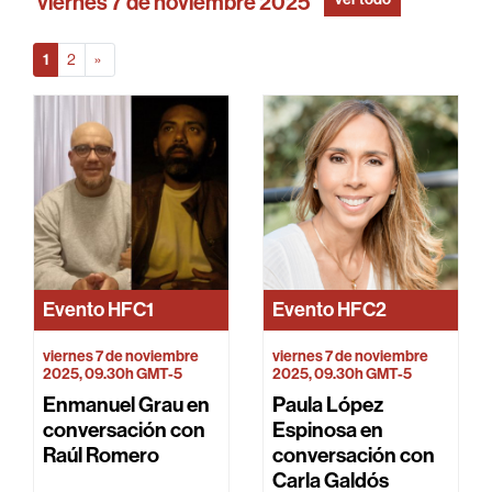
viernes 7 de noviembre 2025
(actual)
siguiente página
1
2
»
Evento
HFC1
Evento
HFC2
viernes 7 de noviembre
viernes 7 de noviembre
2025, 09.30h GMT-5
2025, 09.30h GMT-5
Enmanuel Grau en
Paula López
conversación con
Espinosa en
Raúl Romero
conversación con
Carla Galdós