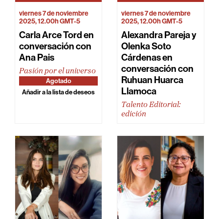
viernes 7 de noviembre
viernes 7 de noviembre
2025, 12.00h GMT-5
2025, 12.00h GMT-5
Carla Arce Tord en
Alexandra Pareja y
conversación con
Olenka Soto
Ana Pais
Cárdenas en
conversación con
Pasión por el universo
Ruhuan Huarca
Agotado
Llamoca
Añadir a la lista de deseos
Talento Editorial:
edición