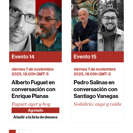
Evento
14
Evento
15
viernes 7 de noviembre
viernes 7 de noviembre
2025, 18.00h GMT-5
2025, 18.00h GMT-5
Alberto Fuguet en
Pedro Salinas en
conversación con
conversación con
Enrique Planas
Santiago Vanegas
Fuguet: ayer y hoy
Sodalicio: auge y caída
Agotado
Añadir a la lista de deseos