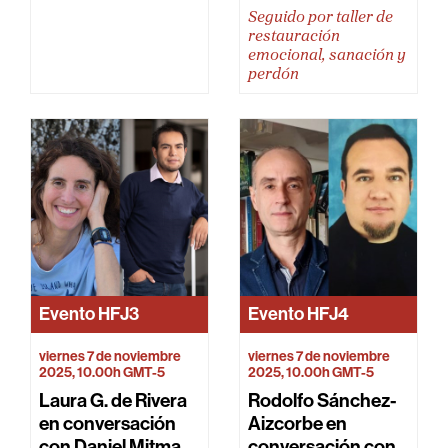
Seguido por taller de
restauración
emocional, sanación y
perdón
Evento
HFJ3
Evento
HFJ4
viernes 7 de noviembre
viernes 7 de noviembre
2025, 10.00h GMT-5
2025, 10.00h GMT-5
Laura G. de Rivera
Rodolfo Sánchez-
en conversación
Aizcorbe en
con Daniel Mitma
conversación con