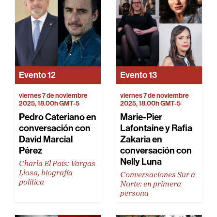
Evento
12
Evento
13
viernes 7 de noviembre
viernes 7 de noviembre
2025, 18.00h GMT-5
2025, 18.00h GMT-5
Pedro Cateriano en
Marie-Pier
conversación con
Lafontaine y Rafia
David Marcial
Zakaria en
Pérez
conversación con
Nelly Luna
Charla El País: Vargas
Llosa, biografía
Conversaciones Sur a
política
Norte: en primera
persona