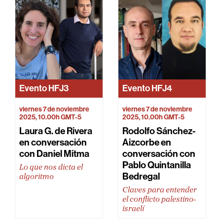
Evento
HFJ3
Evento
HFJ4
viernes 7 de noviembre
viernes 7 de noviembre
2025, 10.00h GMT-5
2025, 10.00h GMT-5
Laura G. de Rivera
Rodolfo Sánchez-
en conversación
Aizcorbe en
con Daniel Mitma
conversación con
Pablo Quintanilla
Lo que nos dicta el
Bedregal
algoritmo
Claves para entender
el conflicto palestino-
israelí