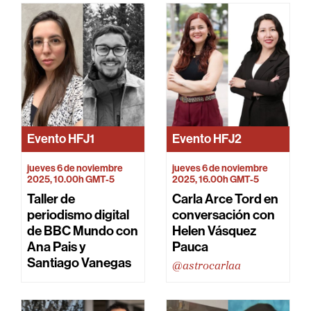
Evento
HFJ1
Evento
HFJ2
jueves 6 de noviembre
jueves 6 de noviembre
2025, 10.00h GMT-5
2025, 16.00h GMT-5
Taller de
Carla Arce Tord en
periodismo digital
conversación con
de BBC Mundo con
Helen Vásquez
Ana Pais y
Pauca
Santiago Vanegas
@astrocarlaa