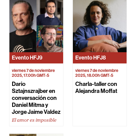
Evento
HFJ9
Evento
HFJ8
viernes 7 de noviembre
viernes 7 de noviembre
2025, 17.00h GMT-5
2025, 18.00h GMT-5
Dario
Charla-taller con
Sztajnszrajber en
Alejandra Moffat
conversación con
Daniel Mitma y
Jorge Jaime Valdez
El amor es imposible