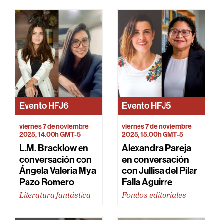
Evento
HFJ6
Evento
HFJ5
viernes 7 de noviembre
viernes 7 de noviembre
2025, 14.00h GMT-5
2025, 15.00h GMT-5
L.M. Bracklow en
Alexandra Pareja
conversación con
en conversación
Ángela Valeria Mya
con Jullisa del Pilar
Pazo Romero
Falla Aguirre
Literatura fantástica
Fondos editoriales