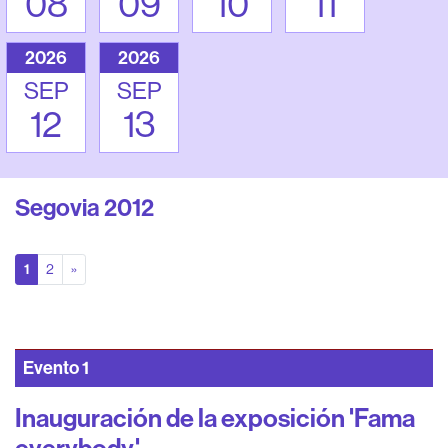
08
09
10
11
2026
2026
SEP
SEP
12
13
Segovia 2012
(actual)
siguiente página
1
2
»
Evento
1
Inauguración de la exposición 'Fama