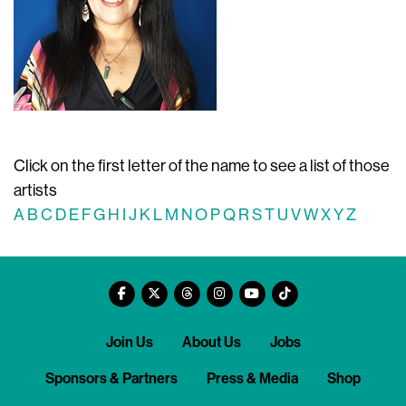
Click on the first letter of the name to see a list of those
artists
A
B
C
D
E
F
G
H
I
J
K
L
M
N
O
P
Q
R
S
T
U
V
W
X
Y
Z
Join Us
About Us
Jobs
Sponsors & Partners
Press & Media
Shop