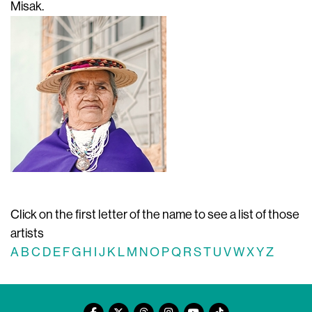
Misak.
Click on the first letter of the name to see a list of those
artists
A
B
C
D
E
F
G
H
I
J
K
L
M
N
O
P
Q
R
S
T
U
V
W
X
Y
Z