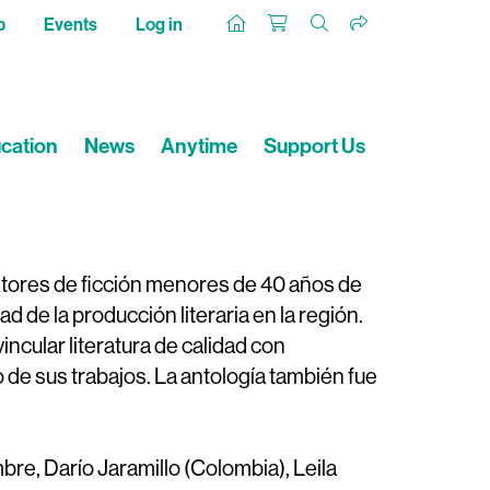
p
Events
Log in
cation
News
Anytime
Support Us
ritores de ficción menores de 40 años de
ad de la producción literaria en la región.
ncular literatura de calidad con
o de sus trabajos. La antología también fue
bre, Darío Jaramillo (Colombia), Leila