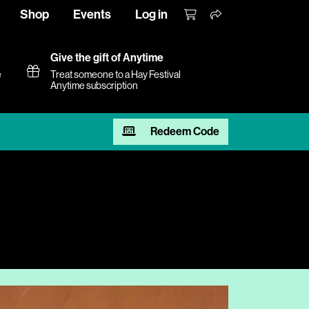
Shop
Events
Log in
Give the gift of Anytime
e
Treat someone to a Hay Festival
Anytime subscription
Redeem Code