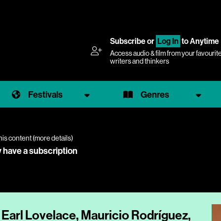
Subscribe
or
Log In
to Anytime
Access audio & film from your favourit
writers and thinkers
Festivals
Genres
his content (
more details
)
y have a subscription
Earl Lovelace, Mauricio Rodríguez,