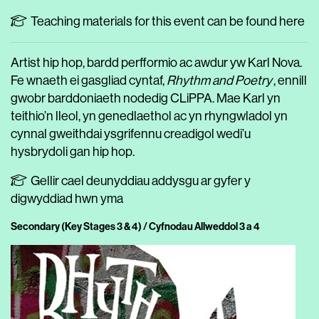
Teaching materials for this event can be found here
Artist hip hop, bardd perfformio ac awdur yw Karl Nova.
Fe wnaeth ei gasgliad cyntaf,
Rhythm and Poetry
, ennill
gwobr barddoniaeth nodedig CLiPPA. Mae Karl yn
teithio’n lleol, yn genedlaethol ac yn rhyngwladol yn
cynnal gweithdai ysgrifennu creadigol wedi’u
hysbrydoli gan hip hop.
Gellir cael deunyddiau addysgu ar gyfer y
digwyddiad hwn yma
Secondary (Key Stages 3 & 4) / Cyfnodau Allweddol 3 a 4