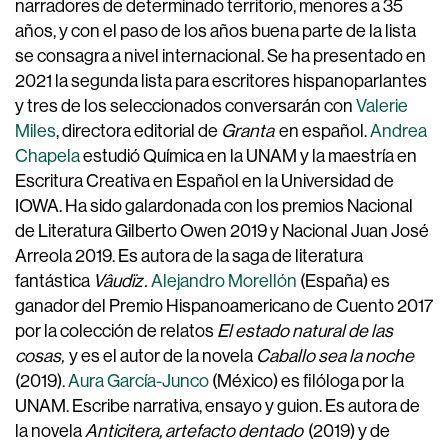
narradores de determinado territorio, menores a 35
años, y con el paso de los años buena parte de la lista
se consagra a nivel internacional. Se ha presentado en
2021 la segunda lista para escritores hispanoparlantes
y tres de los seleccionados conversarán con
Valerie
Miles
, directora editorial de
Granta
en español.
Andrea
Chapela
estudió Química en la UNAM y la maestría en
Escritura Creativa en Español en la Universidad de
IOWA. Ha sido galardonada con los premios Nacional
de Literatura Gilberto Owen 2019 y Nacional Juan José
Arreola 2019. Es autora de la saga de literatura
fantástica
Vâudïz
.
Alejandro Morellón
(España) es
ganador del Premio Hispanoamericano de Cuento 2017
por la colección de relatos
El estado natural de las
cosas,
y es el autor de la novela
Caballo sea la noche
(2019).
Aura García-Junco
(México) es filóloga por la
UNAM. Escribe narrativa, ensayo y guion. Es autora de
la novela
Anticitera, artefacto dentado
(2019) y de