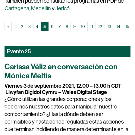
También pueden consultar los programas en PDF de
Cartagena
,
Medellín
y
Jericó
.
pagina anterior
(actual)
«
1
2
3
4
5
6
7
8
9
10
11
12
13
14
15
Evento
25
Carissa Véliz en conversación con
Mónica Meltis
Viernes 3 de septiembre 2021, 12.00 – 13.00 h CDT
Llwyfan Digidol Cymru – Wales Digital Stage
¿Cómo utilizan las grandes corporaciones y los
gobiernos nuestros datos para manipular nuestro
comportamiento? ¿Hasta dónde deben ser
permisibles y hasta dónde reguladas estas acciones
que terminan incidiendo de manera determinante en la