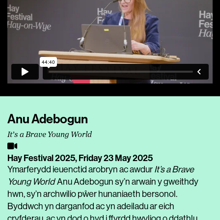
Anu Adebogun
It’s a Brave Young World
Hay Festival 2025,
Friday 23 May 2025
Ymarferydd ieuenctid arobryn ac awdur
It’s a Brave
Young World
Anu Adebogun sy’n arwain y gweithdy
hwn, sy’n archwilio pŵer hunaniaeth bersonol.
Byddwch yn darganfod ac yn adeiladu ar eich
cryfderau, ac yn dod o hyd i ffyrdd hwyliog o ddathlu