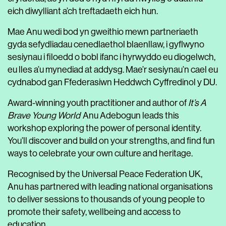
eich diwylliant a’ch treftadaeth eich hun.
Mae Anu wedi bod yn gweithio mewn partneriaeth
gyda sefydliadau cenedlaethol blaenllaw, i gyflwyno
sesiynau i filoedd o bobl ifanc i hyrwyddo eu diogelwch,
eu lles a’u mynediad at addysg. Mae’r sesiynau’n cael eu
cydnabod gan Ffederasiwn Heddwch Cyffredinol y DU.
Award-winning youth practitioner and author of
It’s A
Brave Young World
Anu Adebogun leads this
workshop exploring the power of personal identity.
You’ll discover and build on your strengths, and find fun
ways to celebrate your own culture and heritage.
Recognised by the Universal Peace Federation UK,
Anu has partnered with leading national organisations
to deliver sessions to thousands of young people to
promote their safety, wellbeing and access to
education.