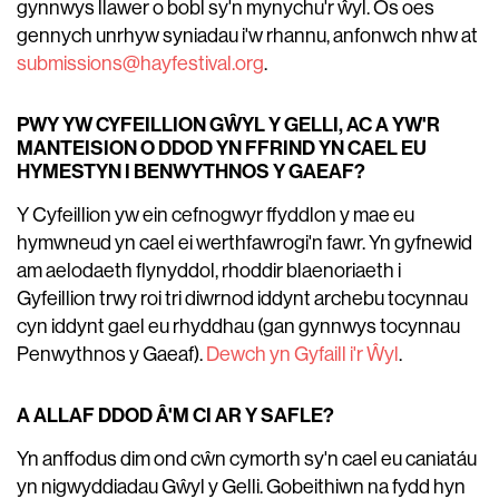
gynnwys llawer o bobl sy'n mynychu'r ŵyl. Os oes
gennych unrhyw syniadau i'w rhannu, anfonwch nhw at
submissions@hayfestival.org
.
PWY YW CYFEILLION GŴYL Y GELLI, AC A YW'R
MANTEISION O DDOD YN FFRIND YN CAEL EU
HYMESTYN I BENWYTHNOS Y GAEAF?
Y Cyfeillion yw ein cefnogwyr ffyddlon y mae eu
hymwneud yn cael ei werthfawrogi'n fawr. Yn gyfnewid
am aelodaeth flynyddol, rhoddir blaenoriaeth i
Gyfeillion trwy roi tri diwrnod iddynt archebu tocynnau
cyn iddynt gael eu rhyddhau (gan gynnwys tocynnau
Penwythnos y Gaeaf).
Dewch yn Gyfaill i'r Ŵyl
.
A ALLAF DDOD Â'M CI AR Y SAFLE?
Yn anffodus dim ond cŵn cymorth sy'n cael eu caniatáu
yn nigwyddiadau Gŵyl y Gelli. Gobeithiwn na fydd hyn