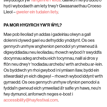
swyddogol yw
Tangerine Fields
. Gallwch hefyd ddod o
hyd i wybodaeth am lety trwy'r Gwasanaethau Croeso
Lleol –
gweler ein tudalen llety
.
PA MOR HYGYRCH YW'R ŴYL?
Mae pob lleoliad yn addas i gadeiriau olwyn a gall
dolenni clywed gael eu defnyddio ynddynt. Os oes
gennych unrhyw anghenion penodol yn ymwneud â
digwyddiadau neu leoliadau, rhowch wybod i'r swyddfa
docynnau adeg archebu eich tocynnau, naill ai dros y
ffôn neu drwy'r 'nodiadau archebu' wrth archebu ar-lein.
Os byddwch yn rhoi gwybod i ni ymlaen llaw, bydd ein
stiwardiaid yn eich disgwyl – rhowch wybod iddynt wrth
gyrraedd. Os oes gennych unrhyw ofynion penodol a
fyddai'n gwneud eich ymweliad â'r safle yn haws, neu'n
fwy dymunol, anfonwch neges e-bost i
accessibility@hayfestival.com
.