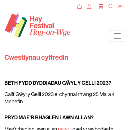
Cwestiynau cyffredin
BETH FYDD DYDDIADAU GŴYL Y GELLI 2023?
Caiff Gŵyl y Gelli 2023 ei chynnal rhwng 25 Mai a 4
Mehefin.
PRYD MAE'R RHAGLEN LAWN ALLAN?
Mae'r rhaglen lawn allan
nawr
. I gael yr wybodaeth