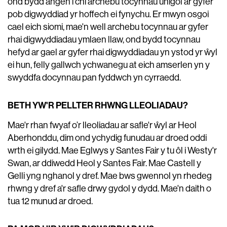
ond bydd angen i chi archebu tocynnau unigol ar gyfer
pob digwyddiad yr hoffech ei fynychu. Er mwyn osgoi
cael eich siomi, mae'n well archebu tocynnau ar gyfer
rhai digwyddiadau ymlaen llaw, ond bydd tocynnau
hefyd ar gael ar gyfer rhai digwyddiadau yn ystod yr ŵyl
ei hun, felly gallwch ychwanegu at eich amserlen yn y
swyddfa docynnau pan fyddwch yn cyrraedd.
BETH YW'R PELLTER RHWNG LLEOLIADAU?
Mae'r rhan fwyaf o’r lleoliadau ar safle'r ŵyl ar Heol
Aberhonddu, dim ond ychydig funudau ar droed oddi
wrth ei gilydd. Mae Eglwys y Santes Fair y tu ôl i Westy'r
Swan, ar ddiwedd Heol y Santes Fair. Mae Castell y
Gelli yng nghanol y dref. Mae bws gwennol yn rhedeg
rhwng y dref a'r safle drwy gydol y dydd. Mae'n daith o
tua 12 munud ar droed.