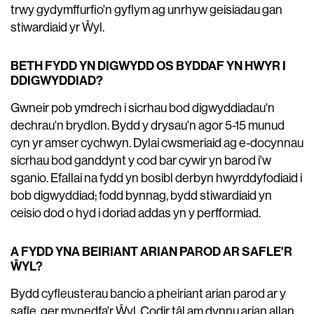
trwy gydymffurfio'n gyflym ag unrhyw geisiadau gan
stiwardiaid yr Ŵyl.
BETH FYDD YN DIGWYDD OS BYDDAF YN HWYR I
DDIGWYDDIAD?
Gwneir pob ymdrech i sicrhau bod digwyddiadau'n
dechrau'n brydlon. Bydd y drysau'n agor 5-15 munud
cyn yr amser cychwyn. Dylai cwsmeriaid ag e-docynnau
sicrhau bod ganddynt y cod bar cywir yn barod i'w
sganio. Efallai na fydd yn bosibl derbyn hwyrddyfodiaid i
bob digwyddiad; fodd bynnag, bydd stiwardiaid yn
ceisio dod o hyd i doriad addas yn y perfformiad.
A FYDD YNA BEIRIANT ARIAN PAROD AR SAFLE'R
ŴYL?
Bydd cyfleusterau bancio a pheiriant arian parod ar y
safle, ger mynedfa'r Ŵyl. Codir tâl am dynnu arian allan