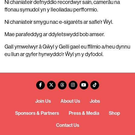
Ni chaniateir defnyddio recordwyr sain, camerâu na
ffonau symudol yn y lleoliadau perfformio.
Ni chaniateir smygu nac e-sigaréts ar safle'r Ŵyl.
Mae parafeddyg ar ddyletswydd bob amser.
Gall ymwelwyr â Gŵyl y Gelli gael eu ffilmio a/neu dynnu
eu llun ar gyfer hyrwyddo'r Ŵyl yn y dyfodol.
Join Us
About Us
Jobs
Sponsors & Partners
Press & Media
Shop
Contact Us