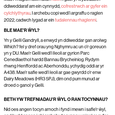
ddiweddaraf am ein cynnydd,
cofrestrwch ar gyfer ein
cylchlythyrau
. I archebu copi wedi’i argraffu o raglen
2022, cadwch lygad ar ein
tudalennau rhaglenni
.
BLE MAE'R ŴYL?
Yn y Gelli Gandryll, a enwyd yn ddiweddar gan arolwg
Which? fel y dref orau yng Nghymru ac un o'r goreuon
yn y DU. Mae'r Gelli wedi'i lleoli ar gyrion Parc
Cenedlaethol hardd Bannau Brycheiniog. Rydym
rhwng Henffordd ac Aberhonddu, ychydig oddi ar yr
A438. Mae'r safle wedi'i leoli ar gae gwyrdd o'r enw
Dairy Meadows (HR3 5PJ), dim ond pum munud ar
droed o ganol y Gelli.
BETH YW TREFNIADAU'R ŴYL O RAN TOCYNNAU?
Nid oes angen tocyn arnoch i fynd i mewn i safle'r ŵyl,