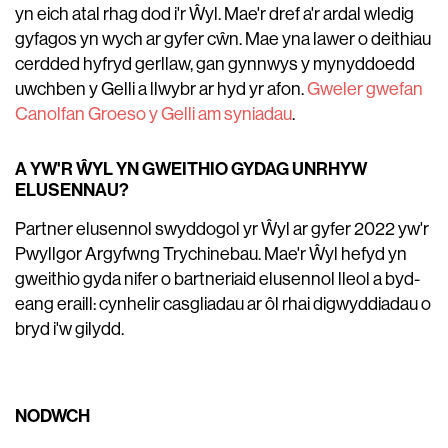
yn eich atal rhag dod i'r Ŵyl. Mae'r dref a'r ardal wledig
gyfagos yn wych ar gyfer cŵn. Mae yna lawer o deithiau
cerdded hyfryd gerllaw, gan gynnwys y mynyddoedd
uwchben y Gelli a llwybr ar hyd yr afon.
Gweler gwefan
Canolfan Groeso y Gelli am syniadau
.
A YW'R ŴYL YN GWEITHIO GYDAG UNRHYW
ELUSENNAU?
Partner elusennol swyddogol yr Ŵyl ar gyfer 2022 yw'r
Pwyllgor Argyfwng Trychinebau. Mae'r Ŵyl hefyd yn
gweithio gyda nifer o bartneriaid elusennol lleol a byd-
eang eraill: cynhelir casgliadau ar ôl rhai digwyddiadau o
bryd i'w gilydd.
NODWCH