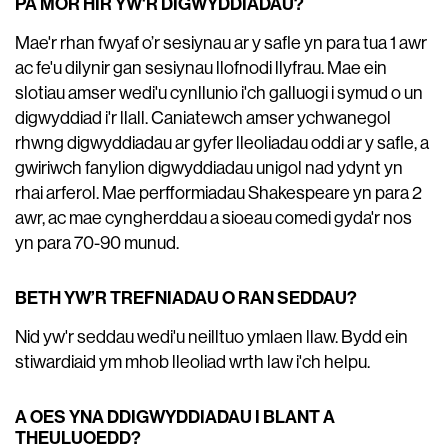
PA MOR HIR YW'R DIGWYDDIADAU?
Mae'r rhan fwyaf o’r sesiynau ar y safle yn para tua 1 awr
ac fe'u dilynir gan sesiynau llofnodi llyfrau. Mae ein
slotiau amser wedi'u cynllunio i'ch galluogi i symud o un
digwyddiad i'r llall. Caniatewch amser ychwanegol
rhwng digwyddiadau ar gyfer lleoliadau oddi ar y safle, a
gwiriwch fanylion digwyddiadau unigol nad ydynt yn
rhai arferol. Mae perfformiadau Shakespeare yn para 2
awr, ac mae cyngherddau a sioeau comedi gyda'r nos
yn para 70-90 munud.
BETH YW’R TREFNIADAU O RAN SEDDAU?
Nid yw'r seddau wedi'u neilltuo ymlaen llaw. Bydd ein
stiwardiaid ym mhob lleoliad wrth law i'ch helpu.
A OES YNA DDIGWYDDIADAU I BLANT A
THEULUOEDD?