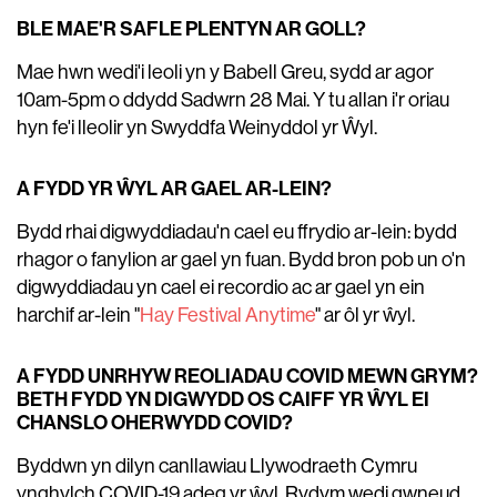
BLE MAE'R SAFLE PLENTYN AR GOLL?
Mae hwn wedi'i leoli yn y Babell Greu, sydd ar agor
10am-5pm o ddydd Sadwrn 28 Mai. Y tu allan i'r oriau
hyn fe'i lleolir yn Swyddfa Weinyddol yr Ŵyl.
A FYDD YR ŴYL AR GAEL AR-LEIN?
Bydd rhai digwyddiadau'n cael eu ffrydio ar-lein: bydd
rhagor o fanylion ar gael yn fuan. Bydd bron pob un o'n
digwyddiadau yn cael ei recordio ac ar gael yn ein
harchif ar-lein "
Hay Festival Anytime
" ar ôl yr ŵyl.
A FYDD UNRHYW REOLIADAU COVID MEWN GRYM?
BETH FYDD YN DIGWYDD OS CAIFF YR ŴYL EI
CHANSLO OHERWYDD COVID?
Byddwn yn dilyn canllawiau Llywodraeth Cymru
ynghylch COVID-19 adeg yr ŵyl. Rydym wedi gwneud