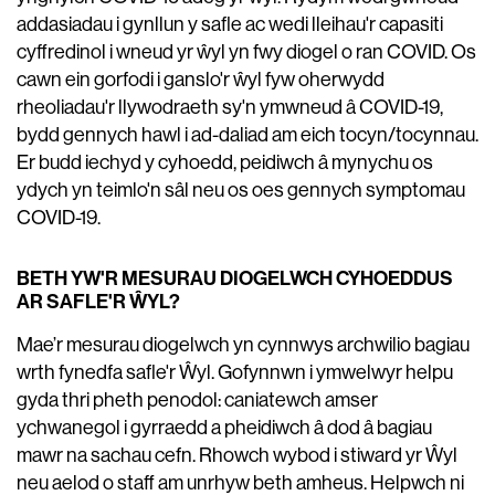
addasiadau i gynllun y safle ac wedi lleihau'r capasiti
cyffredinol i wneud yr ŵyl yn fwy diogel o ran COVID. Os
cawn ein gorfodi i ganslo'r ŵyl fyw oherwydd
rheoliadau'r llywodraeth sy'n ymwneud â COVID-19,
bydd gennych hawl i ad-daliad am eich tocyn/tocynnau.
Er budd iechyd y cyhoedd, peidiwch â mynychu os
ydych yn teimlo'n sâl neu os oes gennych symptomau
COVID-19.
BETH YW'R MESURAU DIOGELWCH CYHOEDDUS
AR SAFLE'R ŴYL?
Mae’r mesurau diogelwch yn cynnwys archwilio bagiau
wrth fynedfa safle'r Ŵyl. Gofynnwn i ymwelwyr helpu
gyda thri pheth penodol: caniatewch amser
ychwanegol i gyrraedd a pheidiwch â dod â bagiau
mawr na sachau cefn. Rhowch wybod i stiward yr Ŵyl
neu aelod o staff am unrhyw beth amheus. Helpwch ni