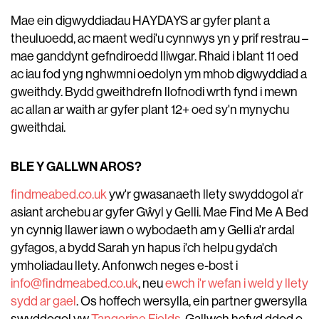
Mae ein digwyddiadau HAYDAYS ar gyfer plant a
theuluoedd, ac maent wedi'u cynnwys yn y prif restrau –
mae ganddynt gefndiroedd lliwgar. Rhaid i blant 11 oed
ac iau fod yng nghwmni oedolyn ym mhob digwyddiad a
gweithdy. Bydd gweithdrefn llofnodi wrth fynd i mewn
ac allan ar waith ar gyfer plant 12+ oed sy'n mynychu
gweithdai.
BLE Y GALLWN AROS?
findmeabed.co.uk
yw'r gwasanaeth llety swyddogol a'r
asiant archebu ar gyfer Gŵyl y Gelli. Mae Find Me A Bed
yn cynnig llawer iawn o wybodaeth am y Gelli a'r ardal
gyfagos, a bydd Sarah yn hapus i'ch helpu gyda'ch
ymholiadau llety. Anfonwch neges e-bost i
info@findmeabed.co.uk
, neu
ewch i'r wefan i weld y llety
sydd ar gael
. Os hoffech wersylla, ein partner gwersylla