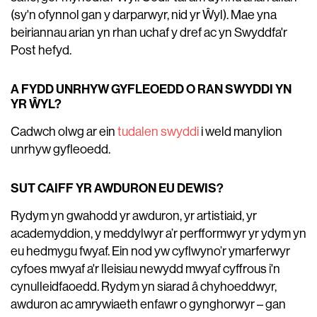
(sy'n ofynnol gan y darparwyr, nid yr Ŵyl). Mae yna
beiriannau arian yn rhan uchaf y dref ac yn Swyddfa'r
Post hefyd.
A FYDD UNRHYW GYFLEOEDD O RAN SWYDDI YN
YR ŴYL?
Cadwch olwg ar ein
tudalen swyddi
i weld manylion
unrhyw gyfleoedd.
SUT CAIFF YR AWDURON EU DEWIS?
Rydym yn gwahodd yr awduron, yr artistiaid, yr
academyddion, y meddylwyr a’r perfformwyr yr ydym yn
eu hedmygu fwyaf. Ein nod yw cyflwyno’r ymarferwyr
cyfoes mwyaf a'r lleisiau newydd mwyaf cyffrous i'n
cynulleidfaoedd. Rydym yn siarad â chyhoeddwyr,
awduron ac amrywiaeth enfawr o gynghorwyr – gan