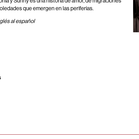
nia y Sunny es una historia de amor, de migraciones
 soledades que emergen en las periferias.
glés al español
s