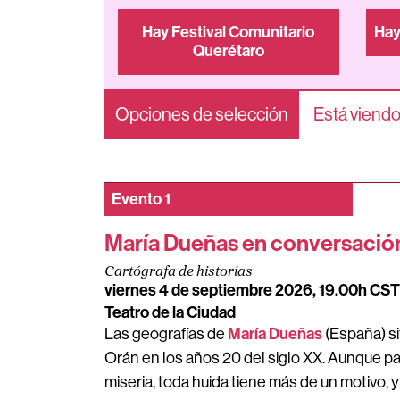
Hay Festival Comunitario
Hay
Querétaro
Opciones de selección
Está viendo
Evento
1
María Dueñas en conversació
Cartógrafa de historias
viernes 4 de septiembre 2026, 19.00h CST
Teatro de la Ciudad
María Dueñas
Las geografías de
(España) si
Orán en los años 20 del siglo XX. Aunque pa
miseria, toda huida tiene más de un motivo,