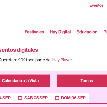
Eventos
Festivales
Hay Digital
Educación
P
ventos digitales
Queretaro 2021 son parte del
Hay Player
Calendario a la Vista
Temas
4 SEP
SÁB 05 SEP
DOM 06 SEP