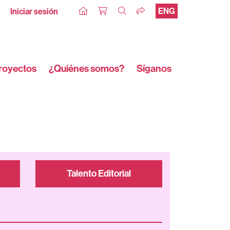
ENG
Iniciar sesión
royectos
¿Quiénes somos?
Síganos
Talento Editorial